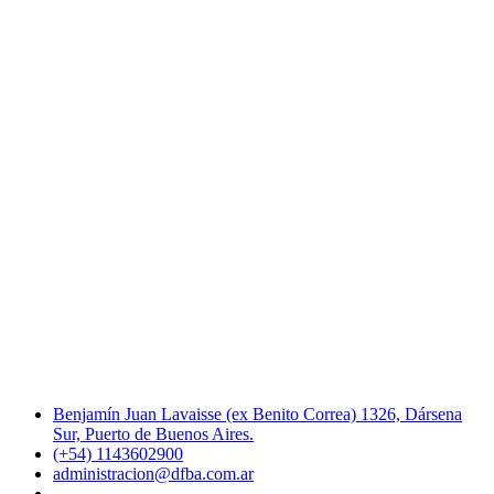
Benjamín Juan Lavaisse (ex Benito Correa) 1326, Dársena
Sur, Puerto de Buenos Aires.
(+54) 1143602900
administracion@dfba.com.ar